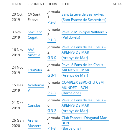
DATA
OPONENT
HORA
LLOC
ACTA
Jornada
20 Oct
CV Sant
Sant Esteve de Sesrovires
1
2019
Esteve
(Sant Esteve de Sesrovires)
P 2-3
Jornada
3 Nov
Sax Sant
Pavelló Municipal Valldoreix
3
2019
Cugat
(Valldoreix)
P 1-3
Jornada
Pavelló Fons de les Creus –
16 Nov
AVA
2
ARENYS DE MAR
2019
Ametlla
G 3-0
(Arenys de Mar)
Jornada
Pavelló Fons de les Creus –
24 Nov
EduVolei
4
ARENYS DE MAR
2019
G 3-1
(Arenys de Mar)
Jornada
COMPLEX ESPORTIU CEM
15 Des
Acadèmia
5
MUNDET – BCN
2019
V
P 2-3
(Barcelona)
Jornada
Pavelló Fons de les Creus –
21 Des
Cansios
6
ARENYS DE MAR
2019
G 3-2
(Arenys de Mar)
Jornada
Club Esportiu Diagonal Mar –
26 Gen
Arenal
7
BCN
2020
Masters
P 1-3
(Barcelona)