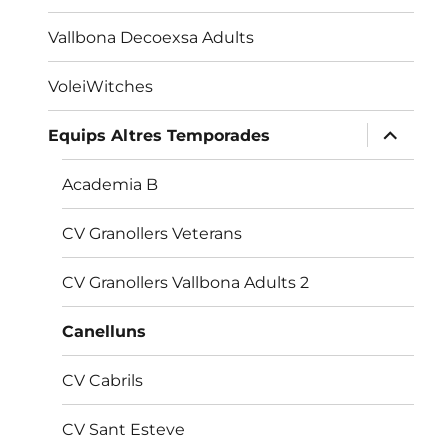
Vallbona Decoexsa Adults
VoleiWitches
amplia
Equips Altres Temporades
el
menú
fill
Academia B
CV Granollers Veterans
CV Granollers Vallbona Adults 2
Canelluns
CV Cabrils
CV Sant Esteve