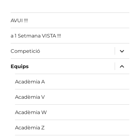
AVUI !!!
a 1 Setmana VISTA !!!
amplia
Competició
el
menú
fill
amplia
Equips
el
menú
fill
Acadèmia A
Acadèmia V
Acadèmia W
Acadèmia Z