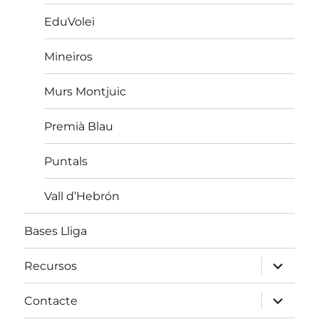
EduVolei
Mineiros
Murs Montjuic
Premià Blau
Puntals
Vall d’Hebrón
Bases Lliga
amplia
Recursos
el
menú
fill
amplia
Contacte
el