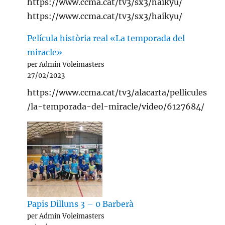
https://www.ccma.cat/tv3/sx3/haikyu/
https://www.ccma.cat/tv3/sx3/haikyu/
Película història real «La temporada del
miracle»
per Admin Voleimasters
27/02/2023
https://www.ccma.cat/tv3/alacarta/pellicules
/la-temporada-del-miracle/video/6127684/
Papis Dilluns 3 – 0 Barberà
per Admin Voleimasters