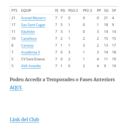
PTS
EQUIP
PJ
PG
PG3-2
PP2-3
PP
SG
SP
21
Arenal Masters
7
7
0
0
0
21
4
17
Sax Sant Cugat
7
5
1
0
1
18
9
11
EduVolei
7
3
1
0
3
14
14
10
Canelluns
7
2
1
2
2
15
15
8
Cansios
7
1
1
3
2
13
17
7
Acadèmia V
7
0
3
1
3
14
18
5
CV Sant Esteve
7
0
2
1
4
11
19
5
AVA Ametlla
7
1
0
2
4
9
19
Podeu Accedir a Temporades o Fases Anteriors
AQUI.
Link del Club