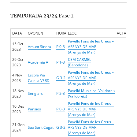
TEMPORADA 23/24 Fase 1:
DATA
OPONENT
HORA
LLOC
ACTA
Pavelló Fons de les Creus –
15 Oct
Amunt Sinera
P 0-3
ARENYS DE MAR
2023
(Arenys de Mar)
29 Oct
CEM CARMEL
Academia A
P 1-3
2023
(Barcelona)
Pavelló Fons de les Creus –
4 Nov
Escola Pia
G 3-2
ARENYS DE MAR
2023
Calella VERD
(Arenys de Mar)
18 Nov
Pavelló Municipal Valldoreix
Senglars
P 2-3
2023
(Valldoreix)
Pavelló Fons de les Creus –
10 Des
Pansios
P 0-3
ARENYS DE MAR
2023
(Arenys de Mar)
Pavelló Fons de les Creus –
21 Gen
Sax Sant Cugat
G 3-2
ARENYS DE MAR
2024
(Arenys de Mar)