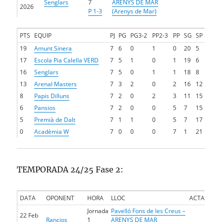
Senglars
7
ARENYS DE MAR
2026
P 1-3
(Arenys de Mar)
PTS
EQUIP
PJ
PG
PG3-2
PP2-3
PP
SG
SP
19
Amunt Sinera
7
6
0
1
0
20
5
17
Escola Pia Calella VERD
7
5
1
0
1
19
6
16
Senglars
7
5
0
1
1
18
8
13
Arenal Masters
7
3
2
0
2
16
12
8
Papis Dilluns
7
2
0
2
3
11
15
6
Pansios
7
2
0
0
5
7
15
5
Premià de Dalt
7
1
1
0
5
7
17
0
Acadèmia W
7
0
0
0
7
1
21
TEMPORADA 24/25 Fase 2:
DATA
OPONENT
HORA
LLOC
ACTA
Jornada
Pavelló Fons de les Creus –
22 Feb
Rancios
1
ARENYS DE MAR