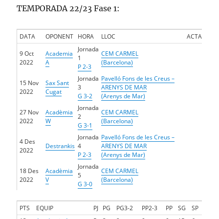
TEMPORADA 22/23 Fase 1:
DATA
OPONENT
HORA
LLOC
ACTA
Jornada
9 Oct
Academia
CEM CARMEL
1
2022
A
(Barcelona)
P 2-3
Jornada
Pavelló Fons de les Creus –
15 Nov
Sax Sant
3
ARENYS DE MAR
2022
Cugat
G 3-2
(Arenys de Mar)
Jornada
27 Nov
Acadèmia
CEM CARMEL
2
2022
W
(Barcelona)
G 3-1
Jornada
Pavelló Fons de les Creus –
4 Des
Destrankis
4
ARENYS DE MAR
2022
P 2-3
(Arenys de Mar)
Jornada
18 Des
Acadèmia
CEM CARMEL
5
2022
V
(Barcelona)
G 3-0
PTS
EQUIP
PJ
PG
PG3-2
PP2-3
PP
SG
SP