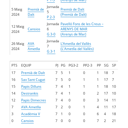
Jornada
5 Maig
Premià de
Premià de Dalt
5
2024
Dalt
(Premià de Dalt)
P 2-3
Jornada
Pavelló Fons de les Creus –
12 Maig
Cansios
6
ARENYS DE MAR
2024
G 3-0
(Arenys de Mar)
Jornada
26 Maig
AVA
L’Ametlla del Vallès
7
2024
Ametlla
(L'Ametlla del Vallès)
G 3-1
PTS
EQUIP
PJ
PG
PG3-2
PP2-3
PP
SG
SP
17
Premià de Dalt
7
5
1
0
1
18
7
16
Sax Sant Cugat
7
5
0
1
1
17
7
15
Papis Dilluns
7
4
1
1
1
18
10
14
Destrankis
7
4
1
0
2
17
10
12
Papis Dimecres
7
4
0
0
3
14
11
7
AVA Ametlla
7
2
0
1
4
11
17
3
Acadèmia V
7
1
0
0
6
4
18
0
Cansios
7
0
0
0
7
2
21