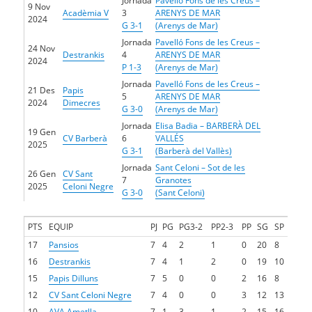
Jornada
Pavelló Fons de les Creus –
9 Nov
Acadèmia V
3
ARENYS DE MAR
2024
G 3-1
(Arenys de Mar)
Jornada
Pavelló Fons de les Creus –
24 Nov
Destrankis
4
ARENYS DE MAR
2024
P 1-3
(Arenys de Mar)
Jornada
Pavelló Fons de les Creus –
21 Des
Papis
5
ARENYS DE MAR
2024
Dimecres
G 3-0
(Arenys de Mar)
Jornada
Elisa Badia – BARBERÀ DEL
19 Gen
CV Barberà
6
VALLÉS
2025
G 3-1
(Barberà del Vallès)
Jornada
Sant Celoni – Sot de les
26 Gen
CV Sant
7
Granotes
2025
Celoni Negre
G 3-0
(Sant Celoni)
PTS
EQUIP
PJ
PG
PG3-2
PP2-3
PP
SG
SP
17
Pansios
7
4
2
1
0
20
8
16
Destrankis
7
4
1
2
0
19
10
15
Papis Dilluns
7
5
0
0
2
16
8
12
CV Sant Celoni Negre
7
4
0
0
3
12
13
10
AVA Ametlla
7
1
3
1
2
15
16