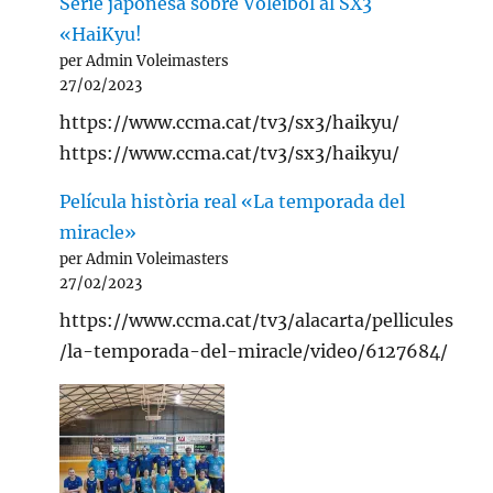
Serie japonesa sobre Voleibol al SX3
«HaiKyu!
per Admin Voleimasters
27/02/2023
https://www.ccma.cat/tv3/sx3/haikyu/
https://www.ccma.cat/tv3/sx3/haikyu/
Película història real «La temporada del
miracle»
per Admin Voleimasters
27/02/2023
https://www.ccma.cat/tv3/alacarta/pellicules
/la-temporada-del-miracle/video/6127684/