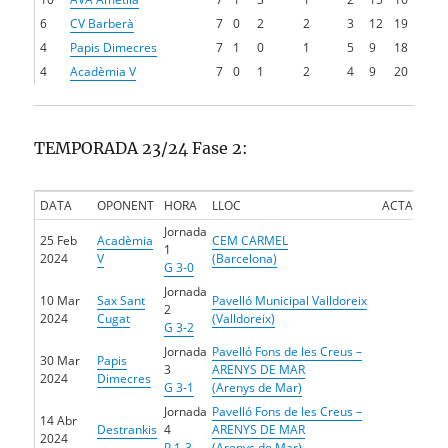
6
CV Barberà
7
0
2
2
3
12
19
4
Papis Dimecres
7
1
0
1
5
9
18
4
Acadèmia V
7
0
1
2
4
9
20
TEMPORADA 23/24 Fase 2:
DATA
OPONENT
HORA
LLOC
ACTA
Jornada
25 Feb
Acadèmia
CEM CARMEL
1
2024
V
(Barcelona)
G 3-0
Jornada
10 Mar
Sax Sant
Pavelló Municipal Valldoreix
2
2024
Cugat
(Valldoreix)
G 3-2
Jornada
Pavelló Fons de les Creus –
30 Mar
Papis
3
ARENYS DE MAR
2024
Dimecres
G 3-1
(Arenys de Mar)
Jornada
Pavelló Fons de les Creus –
14 Abr
Destrankis
4
ARENYS DE MAR
2024
P 1-3
(Arenys de Mar)