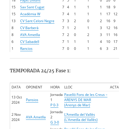
18
Papis Dilluns
7
5
1
1
0
20
6
15
Sax Sant Cugat
7
4
1
1
1
18
9
15
Acadèmia W
7
4
1
1
1
17
12
13
CV Sant Celoni Negre
7
3
2
0
2
16
9
8
CV Barberà
7
1
2
1
3
12
16
8
AVA Ametlla
7
2
0
2
3
11
16
6
CV Sabadell
7
1
1
1
4
10
17
1
Rancios
7
0
0
1
6
3
21
TEMPORADA 24/25 Fase 1:
DATA
OPONENT
HORA
LLOC
ACTA
Jornada
Pavelló Fons de les Creus –
13 Oct
Pansios
1
ARENYS DE MAR
2024
P 0-3
(Arenys de Mar)
Jornada
2 Nov
L’Ametlla del Vallès
AVA Ametlla
2
2024
(L'Ametlla del Vallès)
G 3-0