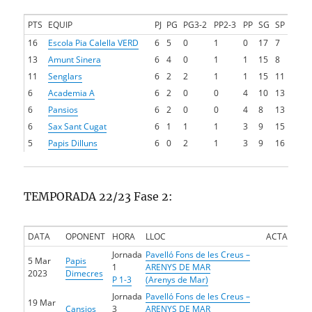
PTS
EQUIP
PJ
PG
PG3-2
PP2-3
PP
SG
SP
16
Escola Pia Calella VERD
6
5
0
1
0
17
7
13
Amunt Sinera
6
4
0
1
1
15
8
11
Senglars
6
2
2
1
1
15
11
6
Academia A
6
2
0
0
4
10
13
6
Pansios
6
2
0
0
4
8
13
6
Sax Sant Cugat
6
1
1
1
3
9
15
5
Papis Dilluns
6
0
2
1
3
9
16
TEMPORADA 22/23 Fase 2:
DATA
OPONENT
HORA
LLOC
ACTA
Jornada
Pavelló Fons de les Creus –
5 Mar
Papis
1
ARENYS DE MAR
2023
Dimecres
P 1-3
(Arenys de Mar)
Jornada
Pavelló Fons de les Creus –
19 Mar
Cansios
3
ARENYS DE MAR