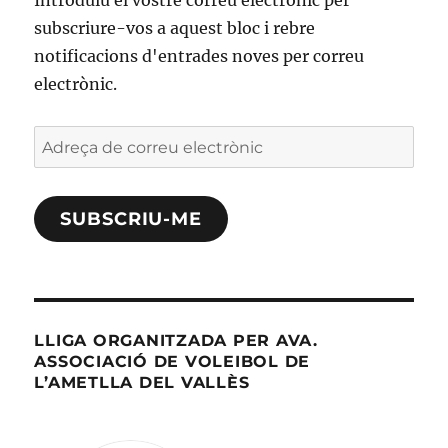
Introduïu el vostre correu electrònic per
subscriure-vos a aquest bloc i rebre
notificacions d'entrades noves per correu
electrònic.
Adreça
de
correu
SUBSCRIU-ME
electrònic
LLIGA ORGANITZADA PER AVA.
ASSOCIACIÓ DE VOLEIBOL DE
L’AMETLLA DEL VALLÈS