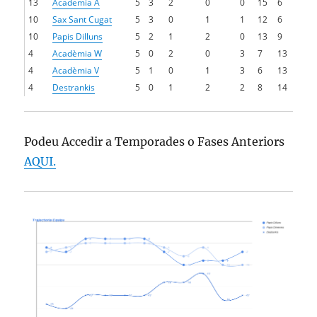
13
Academia A
5
3
2
0
0
15
6
10
Sax Sant Cugat
5
3
0
1
1
12
6
10
Papis Dilluns
5
2
1
2
0
13
9
4
Acadèmia W
5
0
2
0
3
7
13
4
Acadèmia V
5
1
0
1
3
6
13
4
Destrankis
5
0
1
2
2
8
14
Podeu Accedir a Temporades o Fases Anteriors
AQUI.