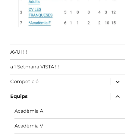
AVUI !!!
a 1 Setmana VISTA !!!
amplia
Competició
el
menú
fill
amplia
Equips
el
menú
fill
Acadèmia A
Acadèmia V