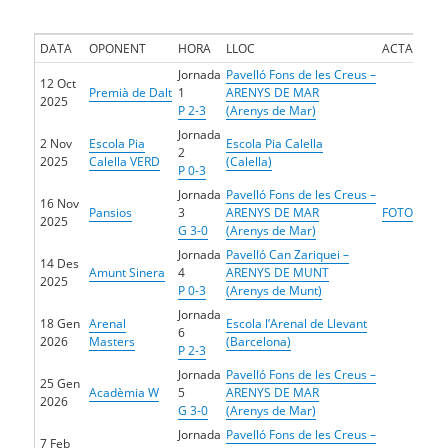
DATA
OPONENT
HORA
LLOC
ACTA
Jornada
Pavelló Fons de les Creus –
12 Oct
Premià de Dalt
1
ARENYS DE MAR
2025
P 2-3
(Arenys de Mar)
Jornada
2 Nov
Escola Pia
Escola Pia Calella
2
2025
Calella VERD
(Calella)
P 0-3
Jornada
Pavelló Fons de les Creus –
16 Nov
Pansios
3
ARENYS DE MAR
FOTO
2025
G 3-0
(Arenys de Mar)
Jornada
Pavelló Can Zariquei –
14 Des
Amunt Sinera
4
ARENYS DE MUNT
2025
P 0-3
(Arenys de Munt)
Jornada
18 Gen
Arenal
Escola l’Arenal de Llevant
6
2026
Masters
(Barcelona)
P 2-3
Jornada
Pavelló Fons de les Creus –
25 Gen
Acadèmia W
5
ARENYS DE MAR
2026
G 3-0
(Arenys de Mar)
Jornada
Pavelló Fons de les Creus –
7 Feb