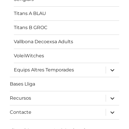
Titans A BLAU
Titans B GROC
Vallbona Decoexsa Adults
VoleiWitches
amplia
Equips Altres Temporades
el
menú
fill
Bases Lliga
amplia
Recursos
el
menú
fill
amplia
Contacte
el
menú
fill