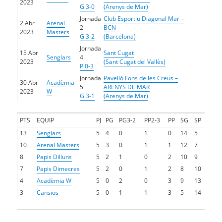
2023
G 3-0
(Arenys de Mar)
Jornada
Club Esportiu Diagonal Mar –
2 Abr
Arenal
2
BCN
2023
Masters
G 3-2
(Barcelona)
Jornada
15 Abr
Sant Cugat
Senglars
4
2023
(Sant Cugat del Vallès)
P 0-3
Jornada
Pavelló Fons de les Creus –
30 Abr
Acadèmia
5
ARENYS DE MAR
2023
W
G 3-1
(Arenys de Mar)
PTS
EQUIP
PJ
PG
PG3-2
PP2-3
PP
SG
SP
13
Senglars
5
4
0
1
0
14
5
10
Arenal Masters
5
3
0
1
1
12
7
8
Papis Dilluns
5
2
1
0
2
10
9
7
Papis Dimecres
5
2
0
1
2
8
10
4
Acadèmia W
5
0
2
0
3
9
13
3
Cansios
5
0
1
1
3
5
14