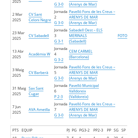
2025
G 3-0
(Arenys de Mar)
Jornada
Pavelló Fons de les Creus –
2 Mar
CV Sant
2
ARENYS DE MAR
2025
Celoni Negre
G 3-0
(Arenys de Mar)
Jornada
Sabadell Oest – ELS
23 Mar
CV Sabadell
3
MERINALS
FOTO
2025
G 3-1
(Sabadell)
Jornada
13 Abr
CEM CARMEL
Acadèmia W
4
2025
(Barcelona)
G 3-2
Jornada
Pavelló Fons de les Creus –
3 Maig
CV Barberà
5
ARENYS DE MAR
2025
G 3-0
(Arenys de Mar)
Jornada
Pavelló Municipal
31 Maig
Sax Sant
6
Valldoreix
2025
Cugat
P 2-3
(Valldoreix)
Jornada
Pavelló Fons de les Creus –
7 Jun
AVA Ametlla
7
ARENYS DE MAR
2025
G 3-0
(Arenys de Mar)
PTS
EQUIP
PJ
PG
PG3-2
PP2-3
PP
SG
SP