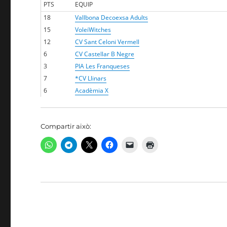
PTS
EQUIP
18
Vallbona Decoexsa Adults
15
VoleiWitches
12
CV Sant Celoni Vermell
6
CV Castellar B Negre
3
PIA Les Franqueses
7
*CV Llinars
6
Acadèmia X
Compartir això: