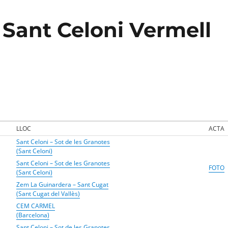
 Sant Celoni Vermell
LLOC
ACTA
Sant Celoni – Sot de les Granotes
(Sant Celoni)
Sant Celoni – Sot de les Granotes
FOTO
(Sant Celoni)
Zem La Guinardera – Sant Cugat
(Sant Cugat del Vallès)
CEM CARMEL
(Barcelona)
Sant Celoni – Sot de les Granotes