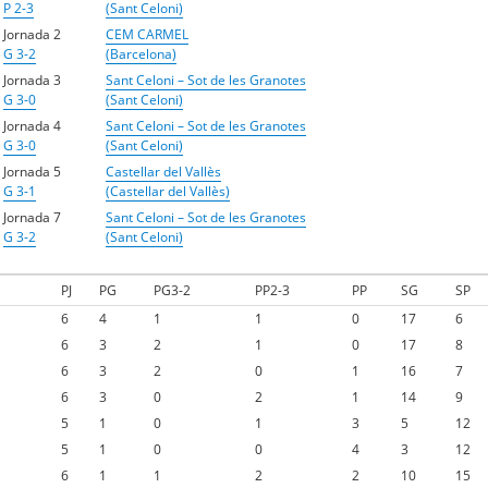
P 2-3
(Sant Celoni)
Jornada 2
CEM CARMEL
G 3-2
(Barcelona)
Jornada 3
Sant Celoni – Sot de les Granotes
G 3-0
(Sant Celoni)
Jornada 4
Sant Celoni – Sot de les Granotes
G 3-0
(Sant Celoni)
Jornada 5
Castellar del Vallès
G 3-1
(Castellar del Vallès)
Jornada 7
Sant Celoni – Sot de les Granotes
G 3-2
(Sant Celoni)
PJ
PG
PG3-2
PP2-3
PP
SG
SP
6
4
1
1
0
17
6
6
3
2
1
0
17
8
6
3
2
0
1
16
7
6
3
0
2
1
14
9
5
1
0
1
3
5
12
5
1
0
0
4
3
12
6
1
1
2
2
10
15