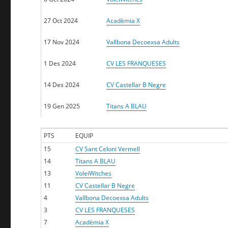
27 Oct 2024
Acadèmia X
17 Nov 2024
Vallbona Decoexsa Adults
1 Des 2024
CV LES FRANQUESES
14 Des 2024
CV Castellar B Negre
19 Gen 2025
Titans A BLAU
PTS
EQUIP
15
CV Sant Celoni Vermell
14
Titans A BLAU
13
VoleiWitches
11
CV Castellar B Negre
4
Vallbona Decoexsa Adults
3
CV LES FRANQUESES
7
Acadèmia X