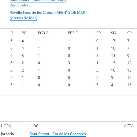
(Sant Celoni)
Pavelló Fons de les Creus – ARENYS DE MAR
(Arenys de Mar)
PJ
PG
PG3-2
PP2-3
PP
SG
SP
6
4
1
1
0
17
7
6
4
1
0
1
16
7
6
3
1
0
2
13
9
6
2
0
3
1
13
12
6
2
1
0
3
10
13
5
1
0
0
5
5
15
6
1
0
0
5
4
15
HORA
LLOC
ACTA
Jornada 1
Sant Celoni – Sot de les Granotes