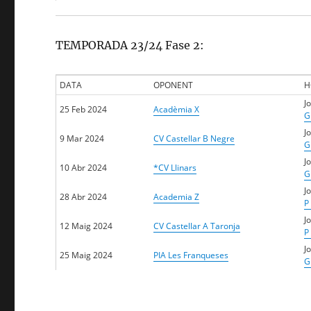
TEMPORADA 23/24 Fase 2:
DATA
OPONENT
H
J
25 Feb 2024
Acadèmia X
G
J
9 Mar 2024
CV Castellar B Negre
G
J
10 Abr 2024
*CV Llinars
G
J
28 Abr 2024
Academia Z
P
J
12 Maig 2024
CV Castellar A Taronja
P
J
25 Maig 2024
PIA Les Franqueses
G