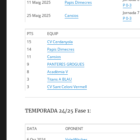
11 Maig 2025
Papis Dimecres
P 0-3
Jornada 7
25 Maig 2025
Cansios
P 0-3
PTS
EQUIP
15
CV Cerdanyola
14
Papis Dimecres
11
Cansios
9
PANTERES GROGUES
8
Acadèmia V
3
Titans A BLAU
3
CV Sant Celoni Vermell
TEMPORADA 24/25 Fase 1:
DATA
OPONENT
6 Oct 2024
VoleiWitches