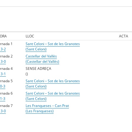
ORA
LLOC
ACTA
ornada 1
Sant Celoni – Sot de les Granotes
 3-2
(Sant Celoni)
ornada 2
Castellar del Vallès
 3-0
(Castellar del Vallès)
ornada 4
SENSE ADREÇA
 3-1
()
ornada 5
Sant Celoni – Sot de les Granotes
 0-3
(Sant Celoni)
ornada 6
Sant Celoni – Sot de les Granotes
 1-3
(Sant Celoni)
ornada 7
Les Franqueses – Can Prat
 3-0
(Les Franqueses)