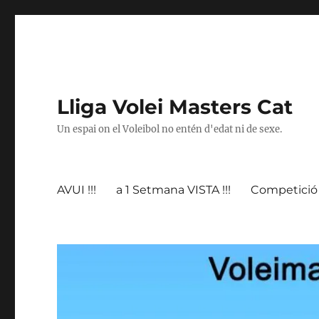
Lliga Volei Masters Cat
Un espai on el Voleibol no entén d'edat ni de sexe.
AVUI !!!
a 1 Setmana VISTA !!!
Competició