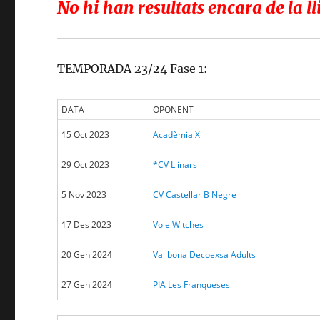
No hi han resultats encara de la 
TEMPORADA 23/24 Fase 1:
DATA
OPONENT
15 Oct 2023
Acadèmia X
29 Oct 2023
*CV Llinars
5 Nov 2023
CV Castellar B Negre
17 Des 2023
VoleiWitches
20 Gen 2024
Vallbona Decoexsa Adults
27 Gen 2024
PIA Les Franqueses