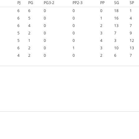
PJ
PG
PG3-2
PP2-3
PP
SG
SP
6
6
0
0
0
18
1
6
5
0
0
1
16
4
6
4
0
0
2
13
7
5
2
0
0
3
7
9
5
1
0
0
4
3
12
6
2
0
1
3
10
13
4
2
0
0
2
6
7