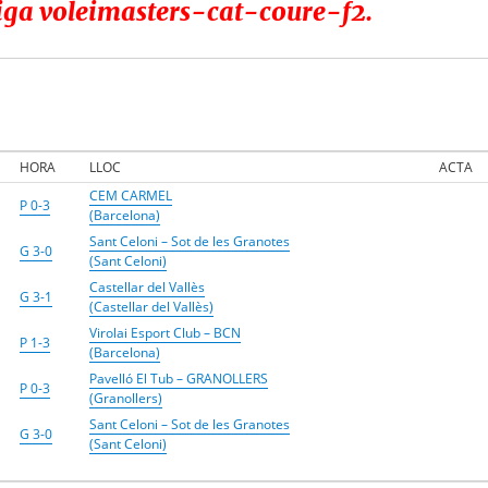
lliga voleimasters-cat-coure-f2.
HORA
LLOC
ACTA
CEM CARMEL
P 0-3
(Barcelona)
Sant Celoni – Sot de les Granotes
G 3-0
(Sant Celoni)
Castellar del Vallès
G 3-1
(Castellar del Vallès)
Virolai Esport Club – BCN
P 1-3
(Barcelona)
Pavelló El Tub – GRANOLLERS
P 0-3
(Granollers)
Sant Celoni – Sot de les Granotes
G 3-0
(Sant Celoni)