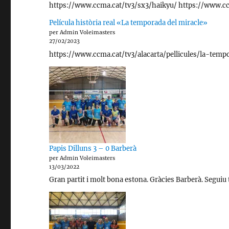
https://www.ccma.cat/tv3/sx3/haikyu/ https://www.cc
Película història real «La temporada del miracle»
per Admin Voleimasters
27/02/2023
https://www.ccma.cat/tv3/alacarta/pellicules/la-tem
Papis Dilluns 3 – 0 Barberà
per Admin Voleimasters
13/03/2022
Gran partit i molt bona estona. Gràcies Barberà. Seguiu 