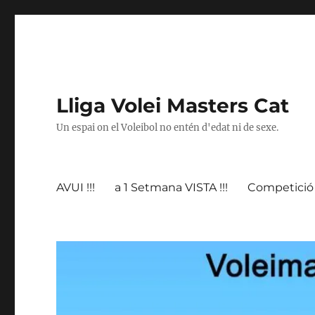
Lliga Volei Masters Cat
Un espai on el Voleibol no entén d'edat ni de sexe.
AVUI !!!
a 1 Setmana VISTA !!!
Competició