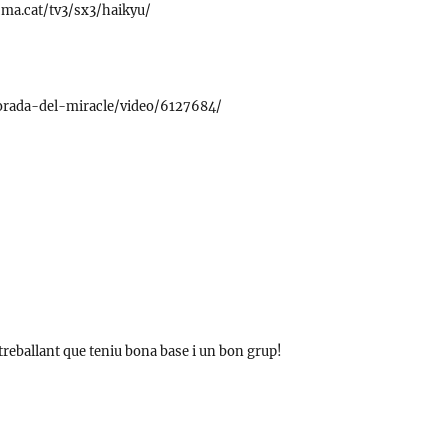
ma.cat/tv3/sx3/haikyu/
porada-del-miracle/video/6127684/
treballant que teniu bona base i un bon grup!